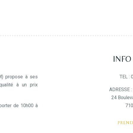
INFO
M) propose à ses
TEL :
ualité à un prix
ADRESSE : 
24 Boulev
porter de 10h00 à
71
PREN